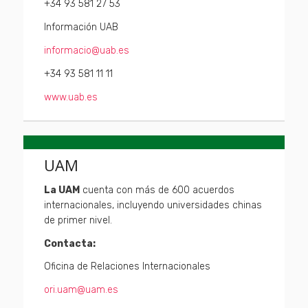
+34 93 581 27 53
Información UAB
informacio@uab.es
+34 93 581 11 11
www.uab.es
UAM
La UAM
cuenta con más de 600 acuerdos
internacionales, incluyendo universidades chinas
de primer nivel.
Contacta:
Oficina de Relaciones Internacionales
ori.uam@uam.es