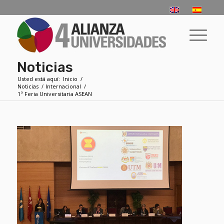
Noticias
Usted está aquí:
Inicio
/
Noticias
/
Internacional
/
1ª Feria Universitaria ASEAN