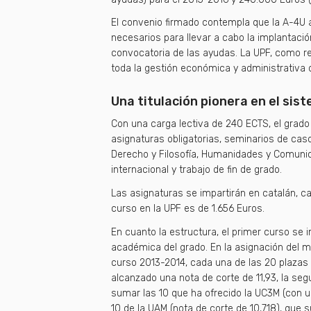
El convenio firmado contempla que la A-4U 
necesarios para llevar a cabo la implantación
convocatoria de las ayudas. La UPF, como rep
toda la gestión económica y administrativa 
Una titulación pionera en el sis
Con una carga lectiva de 240 ECTS, el grad
asignaturas obligatorias, seminarios de casos
Derecho y Filosofía, Humanidades y Comunic
internacional y trabajo de fin de grado.
Las asignaturas se impartirán en catalán, cas
curso en la UPF es de 1.656 Euros.
En cuanto la estructura, el primer curso se 
académica del grado. En la asignación del me
curso 2013-2014, cada una de las 20 plazas q
alcanzado una nota de corte de 11,93, la se
sumar las 10 que ha ofrecido la UC3M (con un
10 de la UAM (nota de corte de 10,718), que 