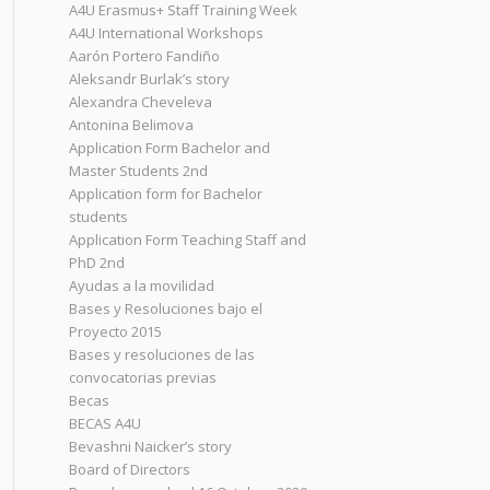
A4U Erasmus+ Staff Training Week
A4U International Workshops
Aarón Portero Fandiño
Aleksandr Burlak’s story
Alexandra Cheveleva
Antonina Belimova
Application Form Bachelor and
Master Students 2nd
Application form for Bachelor
students
Application Form Teaching Staff and
PhD 2nd
Ayudas a la movilidad
Bases y Resoluciones bajo el
Proyecto 2015
Bases y resoluciones de las
convocatorias previas
Becas
BECAS A4U
Bevashni Naicker’s story
Board of Directors