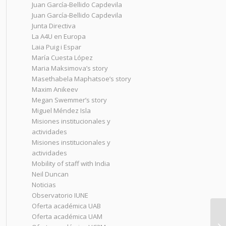
Juan García-Bellido Capdevila
Juan García-Bellido Capdevila
Junta Directiva
La A4U en Europa
Laia Puig i Espar
María Cuesta López
Maria Maksimova’s story
Masethabela Maphatsoe’s story
Maxim Anikeev
Megan Swemmer’s story
Miguel Méndez Isla
Misiones institucionales y
actividades
Misiones institucionales y
actividades
Mobility of staff with India
Neil Duncan
Noticias
Observatorio IUNE
Oferta académica UAB
Oferta académica UAM
Nu