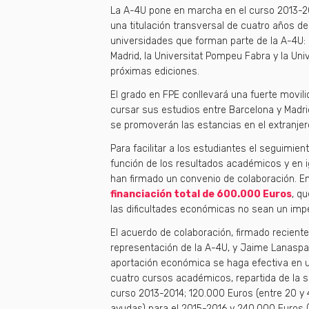
La A-4U pone en marcha en el curso 2013-201
una titulación transversal de cuatro años d
universidades que forman parte de la A-4U: l
Madrid, la Universitat Pompeu Fabra y la Un
próximas ediciones.
El grado en FPE conllevará una fuerte movil
cursar sus estudios entre Barcelona y Madri
se promoverán las estancias en el extranjer
Para facilitar a los estudiantes el seguimie
función de los resultados académicos y en i
han firmado un convenio de colaboración. En
financiación total de 600.000 Euros
, q
las dificultades económicas no sean un impe
El acuerdo de colaboración, firmado recient
representación de la A-4U, y Jaime Lanaspa, 
aportación económica se haga efectiva en u
cuatro cursos académicos, repartida de la s
curso 2013-2014; 120.000 Euros (entre 20 y 
ayudas) para el 2015-2016 y 240.000 Euros (