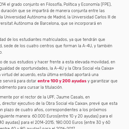
4 el grado conjunto en Filosofía, Política y Economía (FPE),
e duración que se impartirá de manera conjunta entre las
a Universidad Autónoma de Madrid, la Universidad Carlos III de
iversitat Autònoma de Barcelona, que se incorporará en
idad de los estudiantes matriculados, ya que tendrán que
d, sede de los cuatro centros que forman la A-4U, y también
o.
nto de sus estudios y hacer frente a esta elevada movilidad, en
gualdad de oportunidades, la A-4U y la Obra Social «la Caixa»
 virtud del acuerdo, esta última entidad aportará una
ue servirá para dotar
entre 100 y 200 ayudas
y garantizar que
dimento para cursar la titulación.
emente por el rector de la UPF, Jaume Casals, en
director ejecutivo de la Obra Social «la Caixa», prevé que esta
n plazo de cuatro años, correspondientes a los próximos
iguiente manera: 60.000 Euros(entre 10 y 20 ayudas) para el
40 ayudas) para el 2014-2015; 180.000 Euros (entre 30 y 60
entre 40 y 80 ayudas) para el 2016-2017.