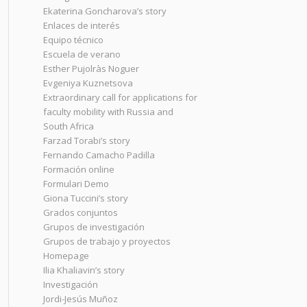
Ekaterina Goncharova’s story
Enlaces de interés
Equipo técnico
Escuela de verano
Esther Pujolràs Noguer
Evgeniya Kuznetsova
Extraordinary call for applications for
faculty mobility with Russia and
South Africa
Farzad Torabi’s story
Fernando Camacho Padilla
Formación online
Formulari Demo
Giona Tuccini’s story
Grados conjuntos
Grupos de investigación
Grupos de trabajo y proyectos
Homepage
Ilia Khaliavin’s story
Investigación
Jordi-Jesús Muñoz