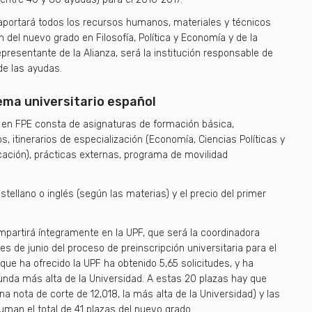
aportará todos los recursos humanos, materiales y técnicos
 del nuevo grado en Filosofía, Política y Economía y de la
resentante de la Alianza, será la institución responsable de
de las ayudas.
tema universitario español
o en FPE consta de asignaturas de formación básica,
, itinerarios de especialización (Economía, Ciencias Políticas y
ación), prácticas externas, programa de movilidad
tellano o inglés (según las materias) y el precio del primer
impartirá íntegramente en la UPF, que será la coordinadora
s de junio del proceso de preinscripción universitaria para el
ue ha ofrecido la UPF ha obtenido 5,65 solicitudes, y ha
gunda más alta de la Universidad. A estas 20 plazas hay que
a nota de corte de 12,018, la más alta de la Universidad) y las
suman el total de 41 plazas del nuevo grado.