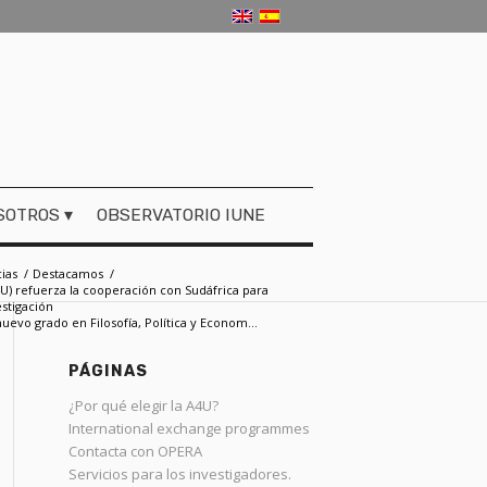
SOTROS
OBSERVATORIO IUNE
cias
/
Destacamos
/
4U) refuerza la cooperación con Sudáfrica para
estigación
uevo grado en Filosofía, Política y Econom...
PÁGINAS
­­­¿Por qué elegir la A4U?
­­International exchange programmes
­Contacta con OPERA
­Servicios para los investigadores.