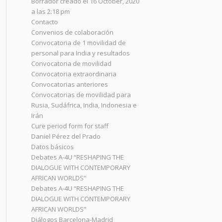
Borrador creado el 16 October, 2020
a las 2:18 pm
Contacto
Convenios de colaboración
Convocatoria de 1 movilidad de
personal para India y resultados
Convocatoria de movilidad
Convocatoria extraordinaria
Convocatorias anteriores
Convocatorias de movilidad para
Rusia, Sudáfrica, India, Indonesia e
Irán
Cure period form for staff
Daniel Pérez del Prado
Datos básicos
Debates A-4U “RESHAPING THE
DIALOGUE WITH CONTEMPORARY
AFRICAN WORLDS”
Debates A-4U “RESHAPING THE
DIALOGUE WITH CONTEMPORARY
AFRICAN WORLDS”
Diálogos Barcelona-Madrid