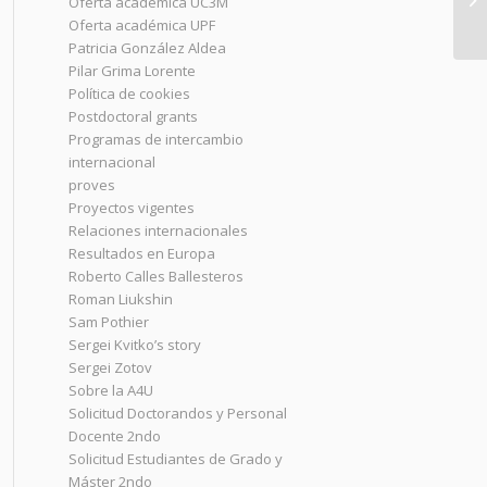
Oferta académica UC3M
en
Oferta académica UPF
Patricia González Aldea
Pilar Grima Lorente
Política de cookies
Postdoctoral grants
Programas de intercambio
internacional
proves
Proyectos vigentes
Relaciones internacionales
Resultados en Europa
Roberto Calles Ballesteros
Roman Liukshin
Sam Pothier
Sergei Kvitko’s story
Sergei Zotov
Sobre la A4U
Solicitud Doctorandos y Personal
Docente 2ndo
Solicitud Estudiantes de Grado y
Máster 2ndo